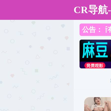
91黑料
91黑料
91黑料概况
师资队