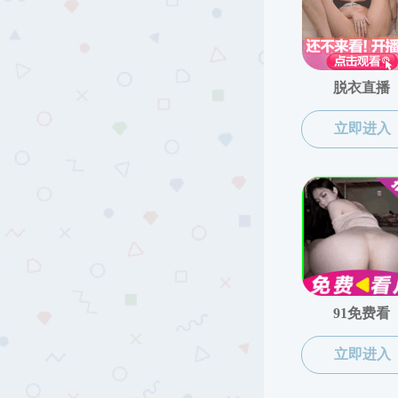
仪器设备开
仪器设备开放共享
“91黑料